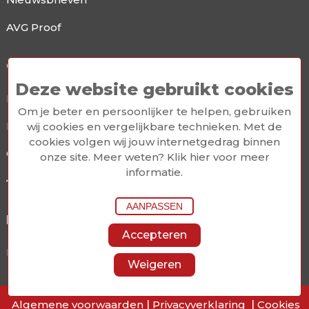
AVG Proof
Contact
Deze website gebruikt cookies
Prijzen
Om je beter en persoonlijker te helpen, gebruiken
Demo
wij cookies en vergelijkbare technieken. Met de
cookies volgen wij jouw internetgedrag binnen
Contact
onze site. Meer weten?
Klik hier voor meer
informatie
.
/ Koperhoek 80E 3162 LA Rhoon
AANPASSEN
Informatie
Accepteren
Mailmax is een onderdeel van
Hademax
Weigeren
Algemene voorwaarden
|
Privacyverklaring
|
Cookies