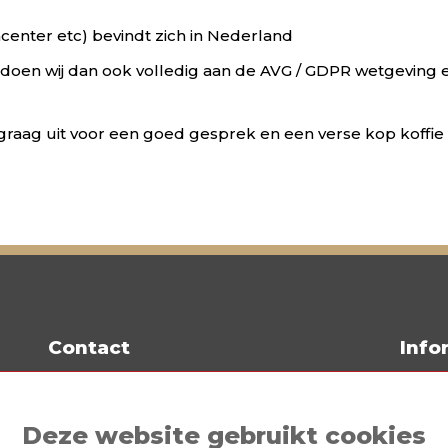
acenter etc) bevindt zich in Nederland
oldoen wij dan ook volledig aan de AVG / GDPR wetgeving 
graag uit voor een goed gesprek en een verse kop koffie 
Contact
Info
Prijzen
Mailm
Demo
Deze website gebruikt cookies