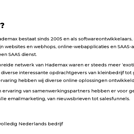
j?
demax bestaat sinds 2005 en als softwareontwikkelaars, 
jn websites en webhops, online-webapplicaties en SAAS-a
een SAAS dienst.
ebreide netwerk van Hademax waren er steeds meer ‘exoti
iverse interessante opdrachtgevers van kleinbedrijf tot
varing hebben wij diverse online oplossingen ontwikkeld,
en ervaring van samenwerkingspartners hebben er voor ge
lle emailmarketing, van nieuwsbrieven tot salesfunnels.
olledig Nederlands bedrijf