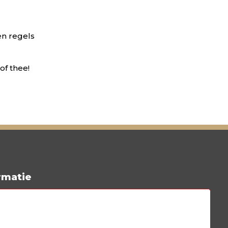
en regels
of thee!
rmatie
ax is een onderdeel van
Hademax