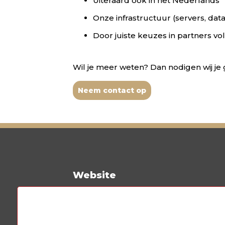
Uiteraard ook in het Nederlands
Onze infrastructuur (servers, dat
Door juiste keuzes in partners v
Wil je meer weten? Dan nodigen wij je 
Neem contact op
Website
Wie zijn wij?
Emailmarketing